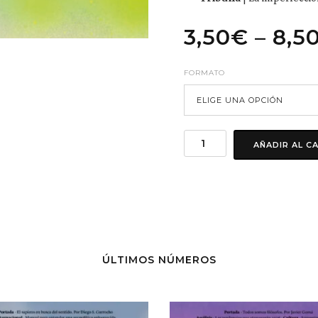
3,50
€
–
8,5
FORMATO
AÑADIR AL C
ÚLTIMOS NÚMEROS