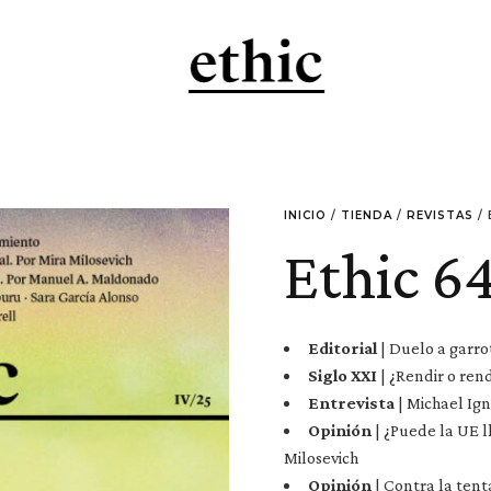
INICIO
/
TIENDA
/
REVISTAS
/ 
Ethic 64
Editorial
| Duelo a garro
Siglo XXI
| ¿Rendir o ren
Entrevista
| Michael Ign
Opinión
| ¿Puede la UE l
Milosevich
Opinión
| Contra la tent