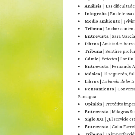
Análisis
| Las dificulta
Infografía
| En defensa d
Medio ambiente
| ¿Vivi
Tribuna
| Luchar contra
Entrevista
| Sara Garcí
Libros
| Amistades borro
Tribuna
| Sentirse prof
Cómic
|
Federico
| Por Ilu
Entrevista
| Fernando 
Música
| El reguetón, f
Libros
|
La banda de los tr
Pensamiento
| Convers
Paniagua
Opinión
| Pretérito imper
Entrevista
| Milagros S
Siglo XXI
| ¿El servicio e
Entrevista
| Colin Farre
Tribuna
| La imperfecció