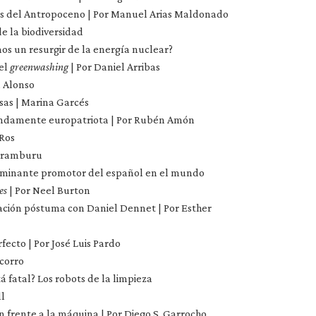
des del Antropoceno | Por Manuel Arias Maldonado
e la biodiversidad
mos un resurgir de la energía nuclear?
 el
greenwashing
| Por Daniel Arribas
a Alonso
sas | Marina Garcés
undamente europatriota | Por Rubén Amón
 Ros
Aramburu
ulminante promotor del español en el mundo
es
| Por Neel Burton
ación póstuma con Daniel Dennet | Por Esther
fecto | Por José Luis Pardo
ocorro
stá fatal? Los robots de la limpieza
ll
n frente a la máquina | Por Diego S. Garrocho