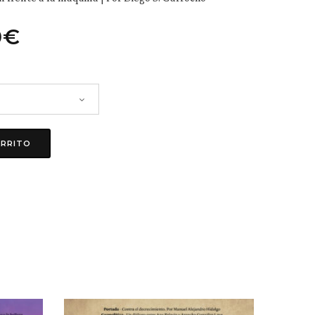
0
€
ARRITO