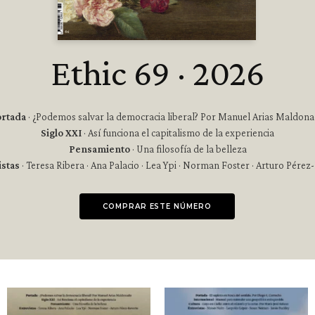
Ethic 69 · 2026
rtada
· ¿Podemos salvar la democracia liberal? Por Manuel Arias Maldon
Siglo XXI
· Así funciona el capitalismo de la experiencia
Pensamiento
· Una filosofía de la belleza
istas
· Teresa Ribera · Ana Palacio · Lea Ypi · Norman Foster · Arturo Pérez
COMPRAR ESTE NÚMERO